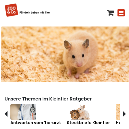
Unsere Themen im Kleintier Ratgeber
Antworten vom Tierarzt
Steckbriefe Kleintier
Hamst