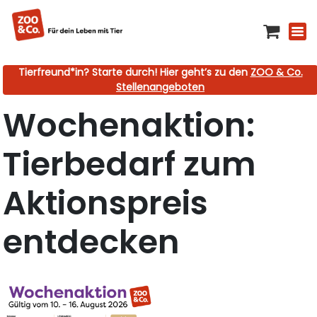
Tierfreund*in? Starte durch! Hier geht’s zu den
ZOO & Co.
Stellenangeboten
Wochenaktion:
Tierbedarf zum
Aktionspreis
entdecken