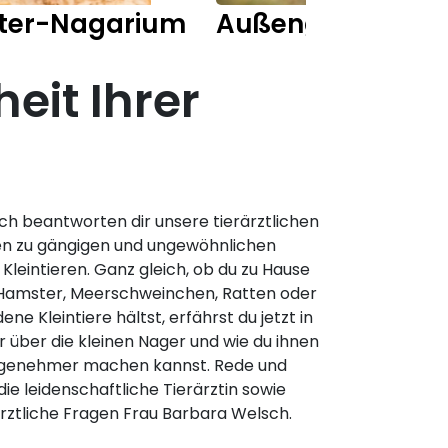
ter-Nagarium
Außengehege Ka
eit Ihrer
h beantworten dir unsere tierärztlichen
en zu gängigen und ungewöhnlichen
leintieren. Ganz gleich, ob du zu Hause
Hamster, Meerschweinchen, Ratten oder
ene Kleintiere hältst, erfährst du jetzt in
über die kleinen Nager und wie du ihnen
angenehmer machen kannst. Rede und
die leidenschaftliche Tierärztin sowie
rärztliche Fragen Frau Barbara Welsch.