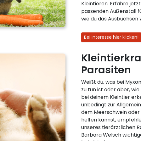
Kleintieren. Erfahre jet
passenden Außenstall 
wie du das Ausbüchsen 
Bei Interesse hier klicken!
Kleintierkr
Parasiten
Weißt du, was bei Myxo
zu tun ist oder aber, wi
bei deinem Kleintier erk
unbedingt zur Allgemein
dem Meerschwein oder d
helfen kannst, empfehle
unseres tierärztlichen R
Barbara Welsch wichtig