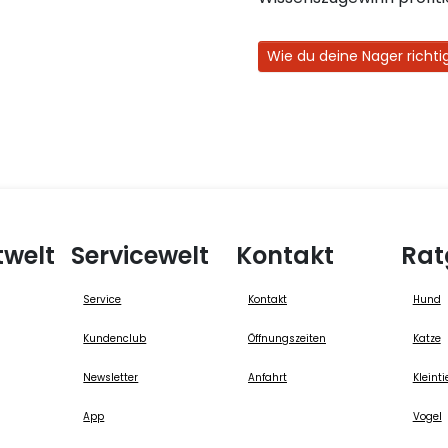
Wie du deine Nager richtig
twelt
Servicewelt
Kontakt
Rat
Service
Kontakt
Hund
Kundenclub
Öffnungszeiten
Katze
Newsletter
Anfahrt
Kleinti
App
Vogel