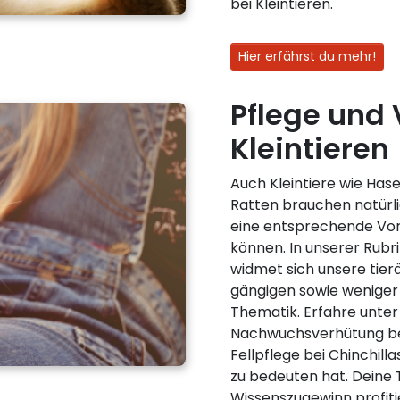
bei Kleintieren.
Hier erfährst du mehr!
Pflege und 
Kleintieren
Auch Kleintiere wie Ha
Ratten brauchen natürli
eine entsprechende Vor
können. In unserer Rubri
widmet sich unsere tier
gängigen sowie weniger
Thematik. Erfahre unte
Nachwuchsverhütung be
Fellpflege bei Chinchil
zu bedeuten hat. Deine
Wissenszugewinn profiti