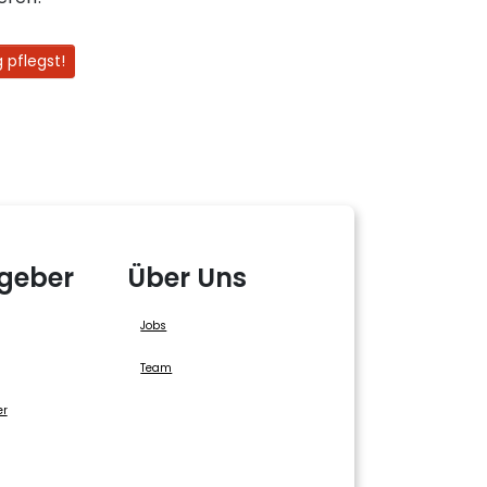
 pflegst!
geber
Über Uns
Jobs
Team
er