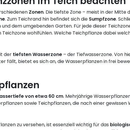
nzzonen im Teich beachten
verschiedenen
Zonen
. Die tiefste Zone – meist in der Mitte 
ne
. Zum Teichrand hin befindet sich die
Sumpfzone
. Schl
und dem umgebenden Garten. Für jede dieser Teichzonen 
n Teichzone wohlfühlen. Welche Teichpflanze dabei welch
it der
tiefsten Wasserzone
– der Tiefwasserzone. Von hie
er fällt, bietet es sich an, die Wasserpflanzen in frei bew
pflanzen
assertiefe von etwa 60 cm
. Mehrjährige Wasserpflanzen 
rpflanzen sowie Teichpflanzen, die nach einer gewissen 
anzen zu versehen, ist essenziell wichtig für das
biologi