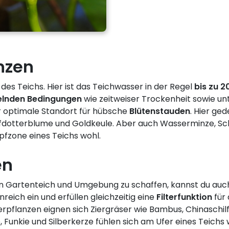
nzen
es Teichs. Hier ist das Teichwasser in der Regel
bis
zu 2
lnden Bedingungen
wie zeitweiser Trockenheit sowie u
 optimale Standort für hübsche
Blütenstauden
. Hier ge
fdotterblume und Goldkeule. Aber auch Wasserminze, Schil
pfzone eines Teichs wohl.
en
Gartenteich und Umgebung zu schaffen, kannst du auch
eich ein und erfüllen gleichzeitig eine
Filterfunktion
für 
ferpflanzen eignen sich Ziergräser wie Bambus, Chinasch
, Funkie und Silberkerze fühlen sich am Ufer eines Teichs 